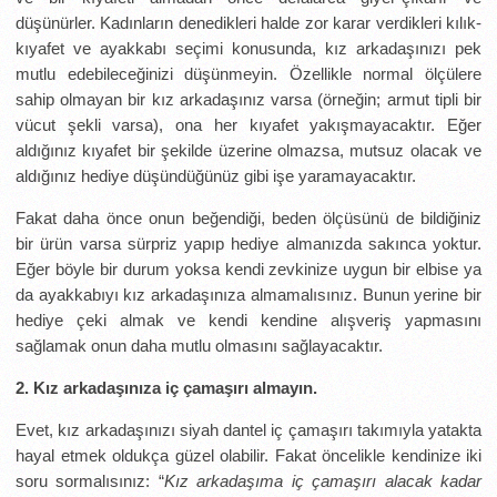
düşünürler. Kadınların denedikleri halde zor karar verdikleri kılık-
kıyafet ve ayakkabı seçimi konusunda, kız arkadaşınızı pek
mutlu edebileceğinizi düşünmeyin. Özellikle normal ölçülere
sahip olmayan bir kız arkadaşınız varsa (örneğin; armut tipli bir
vücut şekli varsa), ona her kıyafet yakışmayacaktır. Eğer
aldığınız kıyafet bir şekilde üzerine olmazsa, mutsuz olacak ve
aldığınız hediye düşündüğünüz gibi işe yaramayacaktır.
Fakat daha önce onun beğendiği, beden ölçüsünü de bildiğiniz
bir ürün varsa sürpriz yapıp hediye almanızda sakınca yoktur.
Eğer böyle bir durum yoksa kendi zevkinize uygun bir elbise ya
da ayakkabıyı kız arkadaşınıza almamalısınız. Bunun yerine bir
hediye çeki almak ve kendi kendine alışveriş yapmasını
sağlamak onun daha mutlu olmasını sağlayacaktır.
2. Kız arkadaşınıza iç çamaşırı almayın.
Evet, kız arkadaşınızı siyah dantel iç çamaşırı takımıyla yatakta
hayal etmek oldukça güzel olabilir. Fakat öncelikle kendinize iki
soru sormalısınız: “
Kız arkadaşıma iç çamaşırı alacak kadar