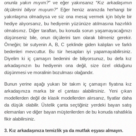
onunla yakın mıyım?”
ve eğer yakınsanız “
Kız arkadaşımın
ölçülerini biliyor muyum?”
Eğer henüz aranızda herhangi bir
yakınlaşma olmadıysa ve siz ona mesaj vermek için böyle bir
hediye alıyorsanız, bu hediyenin yüzünüze atılmasına hazırlıklı
olmalısınız. Diğer taraftan, bu konuda sorun yaşamayacağınızı
düşünseniz bile, onun ölçülerini tam olarak bilmeniz gerekir.
Örneğin; bir sutyenin A, B, C şeklinde giden kalıpları ve farklı
bedenleri mevcuttur. Bu tür hesapları iyi yapamayabilirsiniz.
Diyelim ki iç çamaşırı bedenini de biliyorsunuz, bu defa kız
arkadaşınızın bu hediyenin ona değil, size özel olduğunu
düşünmesi ve moralinin bozulması olağandır.
Bunun yerine aşağı yukarı bir takım iç çamaşırı fiyatına kız
arkadaşınıza marka bir el çantası alabilirsiniz. Yeni çıkan
modellerden değil de klasik modellerden alırsanız, fiyatlar daha
da düşük olabilir. Üstelik çanta seçtiğiniz yerdeki bayan satış
elemanları ve diğer bayan müşterilerden de bu konuda rahatlıkla
fikir alabilirsiniz.
3. Kız arkadaşınıza temizlik ya da mutfak eşyası almayın.