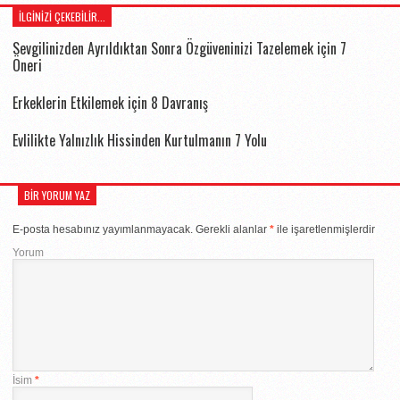
İLGINIZI ÇEKEBILIR...
Sevgilinizden Ayrıldıktan Sonra Özgüveninizi Tazelemek için 7
Öneri
Erkeklerin Etkilemek için 8 Davranış
Evlilikte Yalnızlık Hissinden Kurtulmanın 7 Yolu
BIR YORUM YAZ
E-posta hesabınız yayımlanmayacak.
Gerekli alanlar
*
ile işaretlenmişlerdir
Yorum
İsim
*