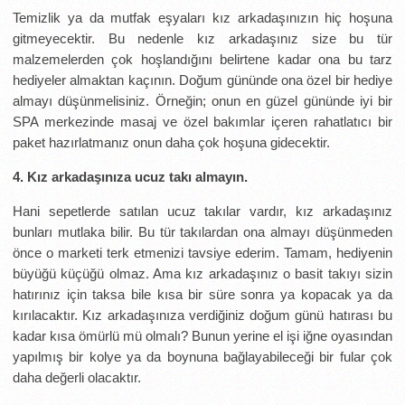
Temizlik ya da mutfak eşyaları kız arkadaşınızın hiç hoşuna
gitmeyecektir. Bu nedenle kız arkadaşınız size bu tür
malzemelerden çok hoşlandığını belirtene kadar ona bu tarz
hediyeler almaktan kaçının. Doğum gününde ona özel bir hediye
almayı düşünmelisiniz. Örneğin; onun en güzel gününde iyi bir
SPA merkezinde masaj ve özel bakımlar içeren rahatlatıcı bir
paket hazırlatmanız onun daha çok hoşuna gidecektir.
4. Kız arkadaşınıza ucuz takı almayın.
Hani sepetlerde satılan ucuz takılar vardır, kız arkadaşınız
bunları mutlaka bilir. Bu tür takılardan ona almayı düşünmeden
önce o marketi terk etmenizi tavsiye ederim. Tamam, hediyenin
büyüğü küçüğü olmaz. Ama kız arkadaşınız o basit takıyı sizin
hatırınız için taksa bile kısa bir süre sonra ya kopacak ya da
kırılacaktır. Kız arkadaşınıza verdiğiniz doğum günü hatırası bu
kadar kısa ömürlü mü olmalı? Bunun yerine el işi iğne oyasından
yapılmış bir kolye ya da boynuna bağlayabileceği bir fular çok
daha değerli olacaktır.