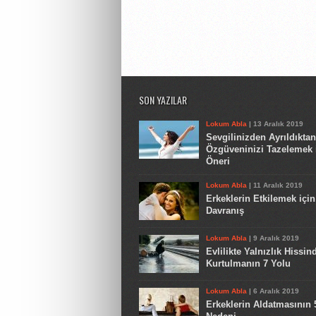
SON YAZILAR
Lokum Abla
| 13 Aralık 2019
Sevgilinizden Ayrıldıkta
Özgüveninizi Tazelemek 
Öneri
Lokum Abla
| 11 Aralık 2019
Erkeklerin Etkilemek için
Davranış
Lokum Abla
| 9 Aralık 2019
Evlilikte Yalnızlık Hissin
Kurtulmanın 7 Yolu
Lokum Abla
| 6 Aralık 2019
Erkeklerin Aldatmasının 