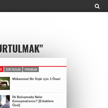
KURTULMAK"
ER
SON YAZILAR
YORUMLAR
Mükemmel Bir İlişki için 3 Öneri
İlk Buluşmada Neler
Konuşmalısınız? [Erkeklere
Özel]