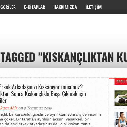
EGORILER
E-KITAPLAR
HAKKIMIZDA
İLETIŞIM
 TAGGED "KISKANÇLIKTAN 
POPUL
 Erkek Arkadaşınızı Kıskanıyor musunuz?
lıktan Sonra Kıskançlıkla Başa Çıkmak için
iler
kum Abla
on 3 Temmuz 2019
çlık bir karabulut gibidir ve ayrılıktan sonra iyice insanın
e çöker. Bir taraftan ayrılığın acısını yaşarken, bir
an da eski erkek arkadaşınızı deli gibi kıskanırsınız....