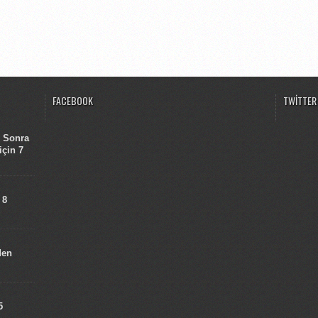
FACEBOOK
TWITTER
n Sonra
için 7
 8
den
5