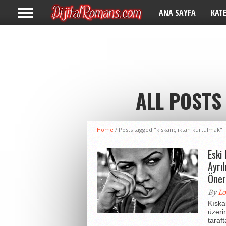
ANA SAYFA
KAT
ALL POSTS
Home
/
Posts tagged "kıskançlıktan kurtulmak"
Eski
Ayrı
Öner
By
Lo
Kıskan
üzerin
taraft