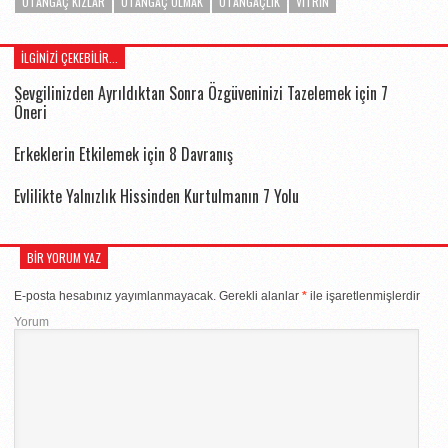
UTANGAÇ KIZLAR
UTANGAÇ OLMAK
UTANGAÇLIK
VITRIN
İLGINIZI ÇEKEBILIR...
Sevgilinizden Ayrıldıktan Sonra Özgüveninizi Tazelemek için 7
Öneri
Erkeklerin Etkilemek için 8 Davranış
Evlilikte Yalnızlık Hissinden Kurtulmanın 7 Yolu
BIR YORUM YAZ
E-posta hesabınız yayımlanmayacak.
Gerekli alanlar
*
ile işaretlenmişlerdir
Yorum