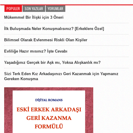
POPULER
SON YAZILAR
YORUMLAR
Mükemmel Bir İlişki için 3 Öneri
İlk Buluşmada Neler Konuşmalısınız? [Erkeklere Özel]
Bilimsel Olarak Evlenmesi Riskli Olan Kişiler
Evliliğe Hazır mısınız? İşte Cevabı
Yaşadığınız Gerçek bir Aşk mı, Yoksa Alışkanlık mı?
Sizi Terk Eden Kız Arkadaşınızı Geri Kazanmak için Yapmanız
Gereken Konuşma