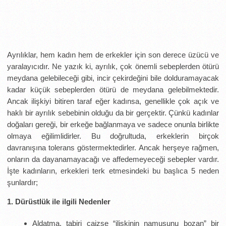
Ayrılıklar, hem kadın hem de erkekler için son derece üzücü ve
yaralayıcıdır. Ne yazık ki, ayrılık, çok önemli sebeplerden ötürü
meydana gelebileceği gibi, incir çekirdeğini bile dolduramayacak
kadar küçük sebeplerden ötürü de meydana gelebilmektedir.
Ancak ilişkiyi bitiren taraf eğer kadınsa, genellikle çok açık ve
haklı bir ayrılık sebebinin olduğu da bir gerçektir. Çünkü kadınlar
doğaları gereği, bir erkeğe bağlanmaya ve sadece onunla birlikte
olmaya eğilimlidirler. Bu doğrultuda, erkeklerin birçok
davranışına tolerans göstermektedirler. Ancak herşeye rağmen,
onların da dayanamayacağı ve affedemeyeceği sebepler vardır.
İşte kadınların, erkekleri terk etmesindeki bu başlıca 5 neden
şunlardır;
1. Dürüstlük ile ilgili Nedenler
Aldatma, tabiri caizse “ilişkinin namusunu bozan” bir