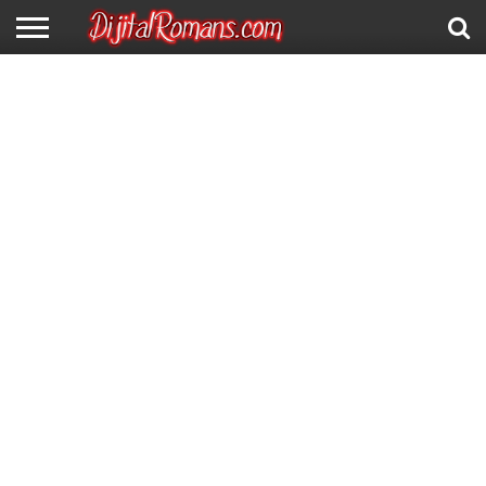
ANA
SAYFA
KATEGORILER
E-
HAKKIMIZDA
İLETIŞIM
KITAPLAR