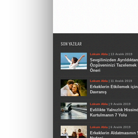
SON YAZILAR
Lokum Abla
| 13 Aralık 2019
Sevgilinizden Ayrıldıkta
Özgüveninizi Tazelemek 
Öneri
Lokum Abla
| 11 Aralık 2019
Erkeklerin Etkilemek için
Davranış
Lokum Abla
| 9 Aralık 2019
Evlilikte Yalnızlık Hissin
Kurtulmanın 7 Yolu
Lokum Abla
| 6 Aralık 2019
Erkeklerin Aldatmasının 