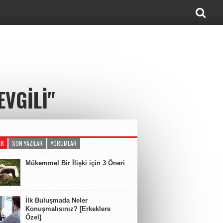
VGILI"
ER
SON YAZILAR
YORUMLAR
Mükemmel Bir İlişki için 3 Öneri
İlk Buluşmada Neler
Konuşmalısınız? [Erkeklere
Özel]