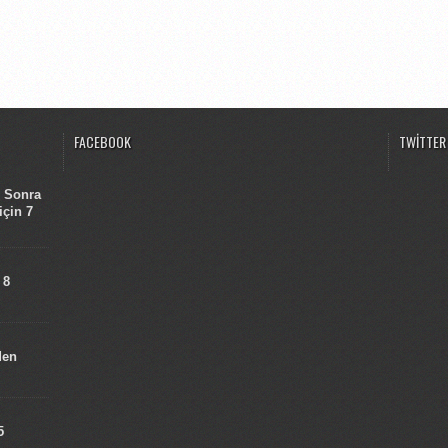
FACEBOOK
TWITTER
n Sonra
için 7
 8
den
5