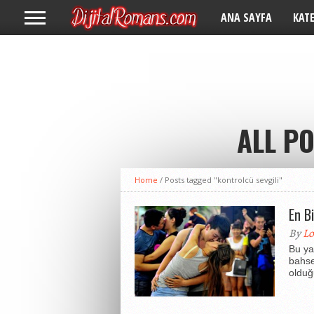
ANA SAYFA
KAT
ALL P
Home
/
Posts tagged "kontrolcü sevgili"
En B
By
Lo
Bu ya
bahse
olduğu