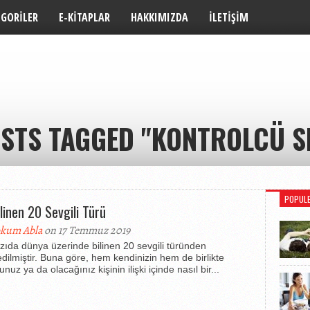
EGORILER
E-KITAPLAR
HAKKIMIZDA
İLETIŞIM
OSTS TAGGED "KONTROLCÜ SE
POPUL
ilinen 20 Sevgili Türü
kum Abla
on 17 Temmuz 2019
zıda dünya üzerinde bilinen 20 sevgili türünden
dilmiştir. Buna göre, hem kendinizin hem de birlikte
nuz ya da olacağınız kişinin ilişki içinde nasıl bir...