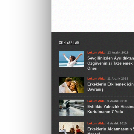
SON YAZILAR
Lokum Abla
| 13 Aralık 2019
Sevgilinizden Ayrıldıkta
Özgüveninizi Tazelemek 
Öneri
Lokum Abla
| 11 Aralık 2019
Erkeklerin Etkilemek için
Davranış
Lokum Abla
| 9 Aralık 2019
Evlilikte Yalnızlık Hissin
Kurtulmanın 7 Yolu
Lokum Abla
| 6 Aralık 2019
Erkeklerin Aldatmasının 