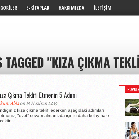
EGORILER
E-KITAPLAR
HAKKIMIZDA
İLETIŞIM
 TAGGED "KIZA ÇIKMA TEKL
POPUL
Kıza Çıkma Teklifi Etmenin 5 Adımı
kum Abla
on 19 Haziran 2019
ndığınız kıza çıkma teklifi ederken aşağıdaki adımları
 etmeniz, “evet” cevabı almanızda işinizi daha kolay hale
cektir.