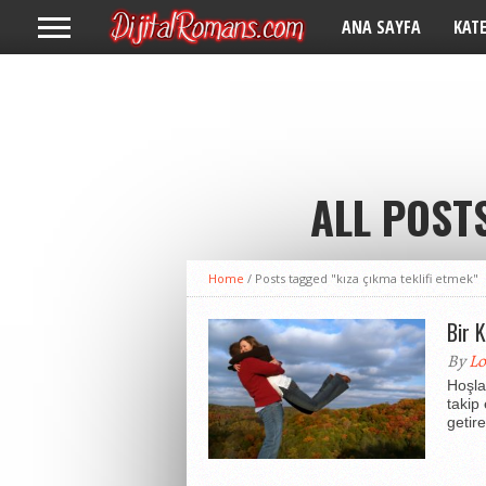
ANA SAYFA
KAT
ALL POSTS
Home
/
Posts tagged "kıza çıkma teklifi etmek"
Bir 
By
Lo
Hoşla
takip
getire