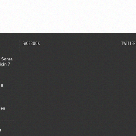
FACEBOOK
TWITTER
n Sonra
için 7
 8
den
5