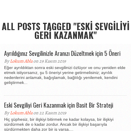
ALL POSTS TAGGED "ESKI SEVGILIYI
GERI KAZANMAK"
Ayrıldığınız Sevgilinizle Aranızı Düzeltmek için 5 Öneri
By
Lokum Abla
on 29 Kasım 2019
Eğer ayrıldıktan sonra eski sevgilinizi özlüyor ve onu yeniden elde
etmek istiyorsanız, şu 5 öneriyi yerine getirmelisiniz; ayrılık
nedenlerini anlamak, bağışlamak, bağlılığı yenilemek, kendini
geliştirmek...
Eski Sevgiliyi Geri Kazanmak için Basit Bir Strateji
By
Lokum Abla
on 22 Kasım 2019
Hiç şüphesiz, bir ilişkiyi bitirmek ne kadar kolaysa, bir ilişkiyi
sürdürmek de o kadar zordur. Ancak bir ilişkiyi başarıyla
sürdürmekten daha zor bir iş varsa,...