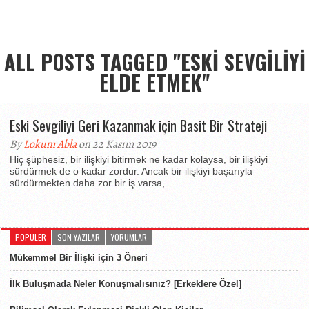
ALL POSTS TAGGED "ESKI SEVGILIYI
ELDE ETMEK"
Eski Sevgiliyi Geri Kazanmak için Basit Bir Strateji
By
Lokum Abla
on 22 Kasım 2019
Hiç şüphesiz, bir ilişkiyi bitirmek ne kadar kolaysa, bir ilişkiyi
sürdürmek de o kadar zordur. Ancak bir ilişkiyi başarıyla
sürdürmekten daha zor bir iş varsa,...
POPULER
SON YAZILAR
YORUMLAR
Mükemmel Bir İlişki için 3 Öneri
İlk Buluşmada Neler Konuşmalısınız? [Erkeklere Özel]