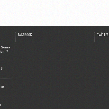
FACEBOOK
TWITTER
n Sonra
için 7
 8
den
5