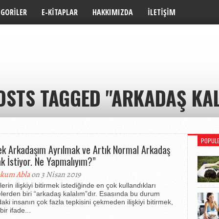
EGORILER
E-KITAPLAR
HAKKIMIZDA
İLETIŞIM
OSTS TAGGED "ARKADAŞ KA
POPUL
ek Arkadaşım Ayrılmak ve Artık Normal Arkadaş
k İstiyor. Ne Yapmalıyım?”
kum Abla
on 3 Nisan 2019
erin ilişkiyi bitirmek istediğinde en çok kullandıkları
lerden biri “arkadaş kalalım”dır. Esasında bu durum
aki insanın çok fazla tepkisini çekmeden ilişkiyi bitirmek,
bir ifade...