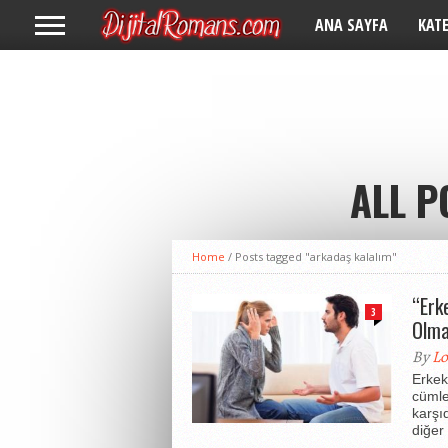
ANA SAYFA
KAT
ALL P
Home
/
Posts tagged "arkadaş kalalım"
“Erk
3
Olma
By
Lo
Erkekl
cümle
karşıd
diğer 