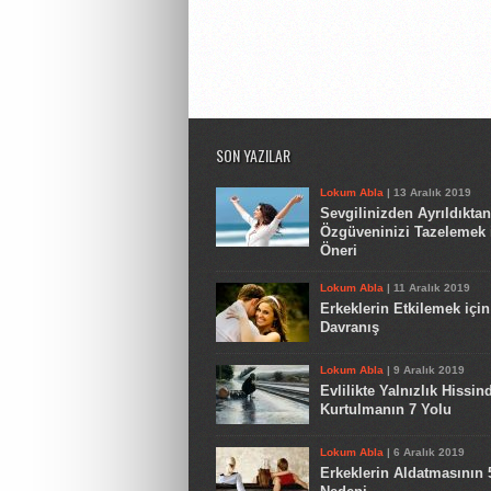
SON YAZILAR
Lokum Abla
| 13 Aralık 2019
Sevgilinizden Ayrıldıkta
Özgüveninizi Tazelemek 
Öneri
Lokum Abla
| 11 Aralık 2019
Erkeklerin Etkilemek için
Davranış
Lokum Abla
| 9 Aralık 2019
Evlilikte Yalnızlık Hissin
Kurtulmanın 7 Yolu
Lokum Abla
| 6 Aralık 2019
Erkeklerin Aldatmasının 