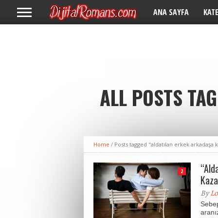
ANA SAYFA
KAT
ALL POSTS TAG
Home
/
Posts tagged "aldatılan erkek arkadaşa 
“Ald
2
Kaza
By
Lo
Sebep
aranı