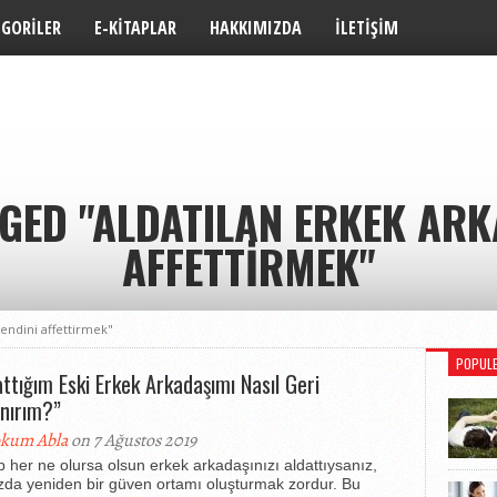
EGORILER
E-KITAPLAR
HAKKIMIZDA
İLETIŞIM
GED "ALDATILAN ERKEK AR
AFFETTIRMEK"
kendini affettirmek"
POPUL
attığım Eski Erkek Arkadaşımı Nasıl Geri
nırım?”
kum Abla
on 7 Ağustos 2019
 her ne olursa olsun erkek arkadaşınızı aldattıysanız,
zda yeniden bir güven ortamı oluşturmak zordur. Bu