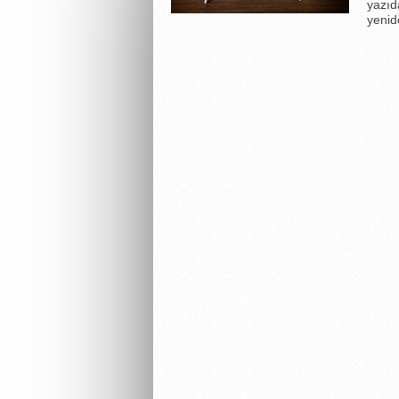
yazıd
yenid