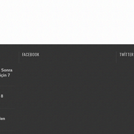
FACEBOOK
TWITTER
n Sonra
için 7
 8
den