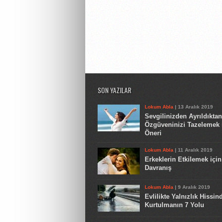
SON YAZILAR
Lokum Abla
| 13 Aralık 2019
Sevgilinizden Ayrıldıkta
Özgüveninizi Tazelemek 
Öneri
Lokum Abla
| 11 Aralık 2019
Erkeklerin Etkilemek için
Davranış
Lokum Abla
| 9 Aralık 2019
Evlilikte Yalnızlık Hissin
Kurtulmanın 7 Yolu