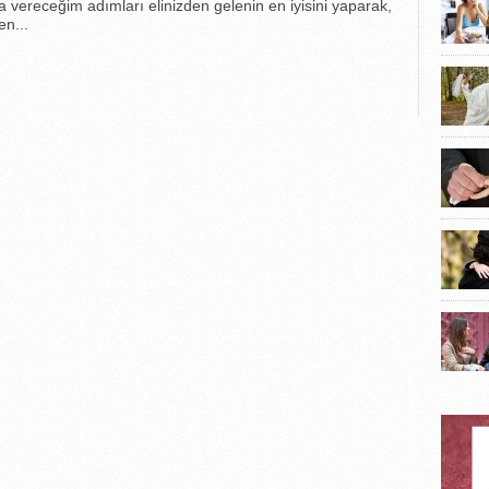
a vereceğim adımları elinizden gelenin en iyisini yaparak,
en...