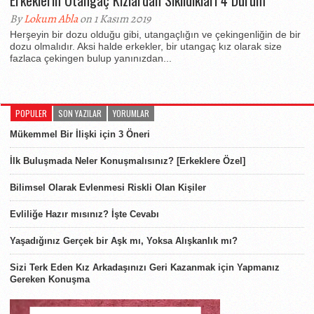
Erkeklerin Utangaç Kızlardan Sıkıldıkları 4 Durum
By
Lokum Abla
on 1 Kasım 2019
Herşeyin bir dozu olduğu gibi, utangaçlığın ve çekingenliğin de bir
dozu olmalıdır. Aksi halde erkekler, bir utangaç kız olarak size
fazlaca çekingen bulup yanınızdan...
POPULER
SON YAZILAR
YORUMLAR
Mükemmel Bir İlişki için 3 Öneri
İlk Buluşmada Neler Konuşmalısınız? [Erkeklere Özel]
Bilimsel Olarak Evlenmesi Riskli Olan Kişiler
Evliliğe Hazır mısınız? İşte Cevabı
Yaşadığınız Gerçek bir Aşk mı, Yoksa Alışkanlık mı?
Sizi Terk Eden Kız Arkadaşınızı Geri Kazanmak için Yapmanız
Gereken Konuşma