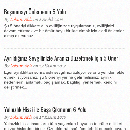
Boşanmayı Önlemenin 5 Yolu
By
Lokum Abla
on 2 Aralık 2019
Şu 5 öneriyi dikkate alıp evliliğinizde uygularsanız, evliliğinizi
devam ettirmek ve bir ömür boyu birlikte olmak için ciddi önlemler
almış olursunuz.
Ayrıldığınız Sevgilinizle Aranızı Düzeltmek için 5 Öneri
By
Lokum Abla
on 29 Kasım 2019
Eğer ayrıldıktan sonra eski sevgilinizi özlüyor ve onu yeniden elde
etmek istiyorsanız, şu 5 öneriyi yerine getirmelisiniz; ayrılık
nedenlerini anlamak, bağışlamak, bağlılığı yenilemek, kendini
geliştirmek...
Yalnızlık Hissi ile Başa Çıkmanın 6 Yolu
By
Lokum Abla
on 27 Kasım 2019
Yalnızlık hissi, insanların tüm yaşamları boyunca tecrübe ettikleri
en zor hislerden biridir. Özellikle ruh sağlığını tehdit edecek boyuta