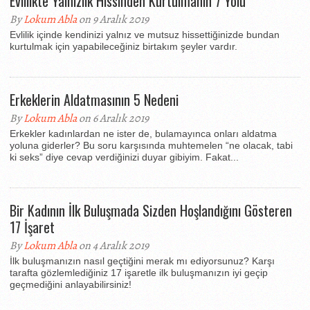
Evlilikte Yalnızlık Hissinden Kurtulmanın 7 Yolu
By
Lokum Abla
on 9 Aralık 2019
Evlilik içinde kendinizi yalnız ve mutsuz hissettiğinizde bundan
kurtulmak için yapabileceğiniz birtakım şeyler vardır.
Erkeklerin Aldatmasının 5 Nedeni
By
Lokum Abla
on 6 Aralık 2019
Erkekler kadınlardan ne ister de, bulamayınca onları aldatma
yoluna giderler? Bu soru karşısında muhtemelen “ne olacak, tabi
ki seks” diye cevap verdiğinizi duyar gibiyim. Fakat...
Bir Kadının İlk Buluşmada Sizden Hoşlandığını Gösteren
17 İşaret
By
Lokum Abla
on 4 Aralık 2019
İlk buluşmanızın nasıl geçtiğini merak mı ediyorsunuz? Karşı
tarafta gözlemlediğiniz 17 işaretle ilk buluşmanızın iyi geçip
geçmediğini anlayabilirsiniz!