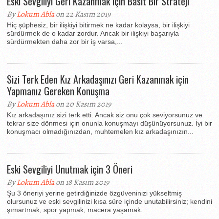
Eski Sevgiliyi Geri Kazanmak için Basit Bir Strateji
By
Lokum Abla
on 22 Kasım 2019
Hiç şüphesiz, bir ilişkiyi bitirmek ne kadar kolaysa, bir ilişkiyi
sürdürmek de o kadar zordur. Ancak bir ilişkiyi başarıyla
sürdürmekten daha zor bir iş varsa,...
Sizi Terk Eden Kız Arkadaşınızı Geri Kazanmak için
Yapmanız Gereken Konuşma
By
Lokum Abla
on 20 Kasım 2019
Kız arkadaşınız sizi terk etti. Ancak siz onu çok seviyorsunuz ve
tekrar size dönmesi için onunla konuşmayı düşünüyorsunuz. İyi bir
konuşmacı olmadığınızdan, muhtemelen kız arkadaşınızın...
Eski Sevgiliyi Unutmak için 3 Öneri
By
Lokum Abla
on 18 Kasım 2019
Şu 3 öneriyi yerine getirdiğinizde özgüveninizi yükseltmiş
olursunuz ve eski sevgilinizi kısa süre içinde unutabilirsiniz; kendini
şımartmak, spor yapmak, macera yaşamak.