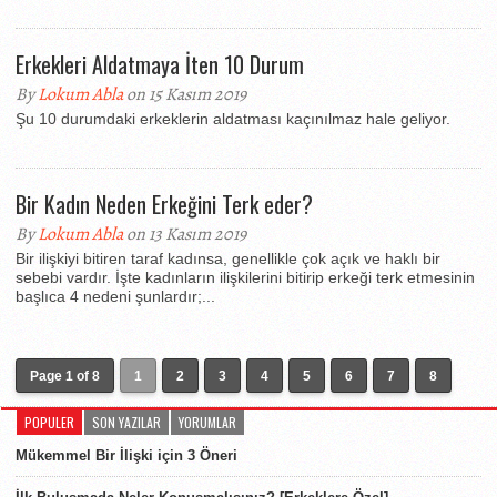
Erkekleri Aldatmaya İten 10 Durum
By
Lokum Abla
on 15 Kasım 2019
Şu 10 durumdaki erkeklerin aldatması kaçınılmaz hale geliyor.
Bir Kadın Neden Erkeğini Terk eder?
By
Lokum Abla
on 13 Kasım 2019
Bir ilişkiyi bitiren taraf kadınsa, genellikle çok açık ve haklı bir
sebebi vardır. İşte kadınların ilişkilerini bitirip erkeği terk etmesinin
başlıca 4 nedeni şunlardır;...
Page 1 of 8
1
2
3
4
5
6
7
8
POPULER
SON YAZILAR
YORUMLAR
Mükemmel Bir İlişki için 3 Öneri